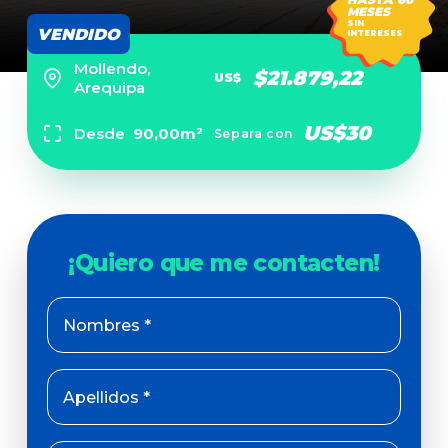
MESES
SIN
VENDIDO
INTERESES
Mollendo,
$21.879,22
US$
Arequipa
US$30
Desde
90,00m²
Separa con
Nombres *
Apellidos *