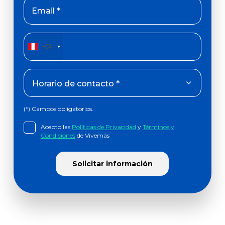
Email *
+51
(*) Campos obligatorios.
Acepto las
Políticas de Privacidad
y
Términos y
Condiciones
de Vivemás