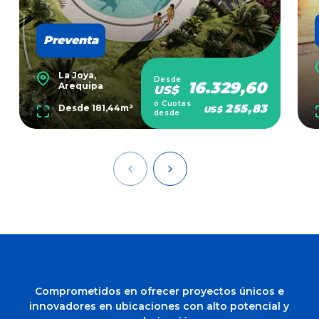
Preventa
La Joya,
Desde
16.329,60
Arequipa
US$
ó Cuotas
255,83
Desde 181,44m²
US$
desde
Comprometidos en ofrecer proyectos únicos e
innovadores en ubicaciones con alto potencial y