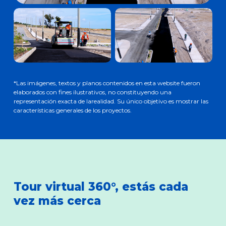
*Las imágenes, textos y planos contenidos en esta website fueron
elaborados con fines ilustrativos, no constituyendo una
representación exacta de larealidad. Su único objetivo es mostrar las
características generales de los proyectos.
Tour virtual 360°, estás cada
vez más cerca