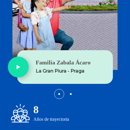
Familia Huayhua Quilla
Familia Zabala Ácaro
Puerto Escondido - Camaná
La Gran Piura - Praga
8
Años de trayectoria