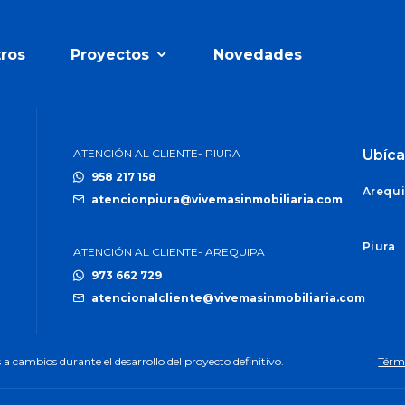
ros
Proyectos
Novedades
ATENCIÓN AL CLIENTE- PIURA
Ubíca
958 217 158
Arequ
atencionpiura@vivemasinmobiliaria.com
Piura
ATENCIÓN AL CLIENTE- AREQUIPA
973 662 729
atencionalcliente@vivemasinmobiliaria.com
a cambios durante el desarrollo del proyecto definitivo.
Térm