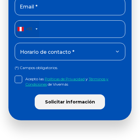
Email *
+51
(*) Campos obligatorios.
Acepto las
Políticas de Privacidad
y
Términos y
Condiciones
de Vivemás