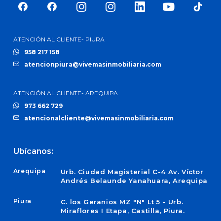
ATENCIÓN AL CLIENTE- PIURA
958 217 158
atencionpiura@vivemasinmobiliaria.com
ATENCIÓN AL CLIENTE- AREQUIPA
973 662 729
atencionalcliente@vivemasinmobiliaria.com
Ubícanos:
Arequipa
Urb. Ciudad Magisterial C-4 Av. Víctor
Andrés Belaunde Yanahuara, Arequipa
Piura
C. los Geranios MZ "N" Lt 5 - Urb.
Miraflores I Etapa, Castilla, Piura.