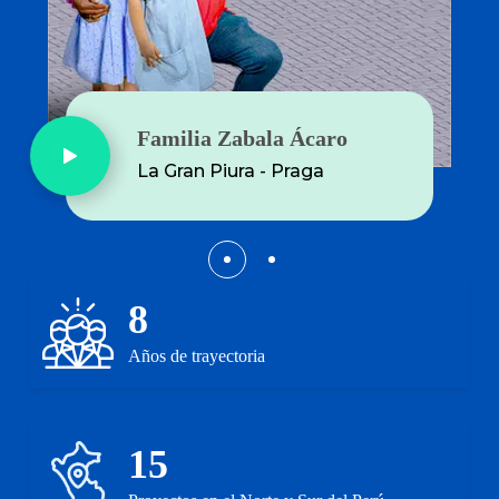
Familia Huayhua Quilla
Familia Zabala Ácaro
Puerto Escondido - Camaná
La Gran Piura - Praga
8
Años de trayectoria
15