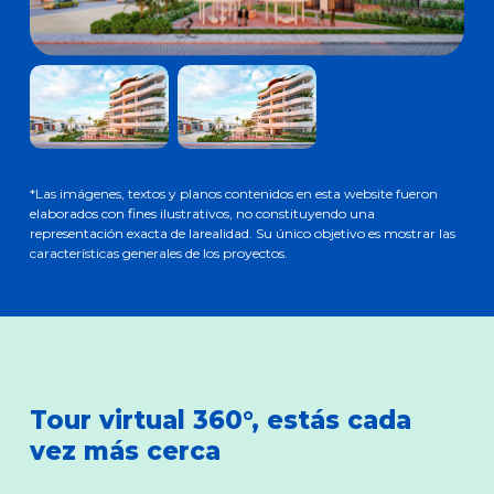
*Las imágenes, textos y planos contenidos en esta website fueron
elaborados con fines ilustrativos, no constituyendo una
representación exacta de larealidad. Su único objetivo es mostrar las
características generales de los proyectos.
Tour virtual 360°, estás cada
vez más cerca