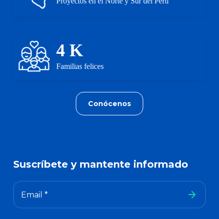
Proyectos en el Norte y Sur del Perú
4
K
Familias felices
Conócenos
Suscríbete y mantente
informado
Email *