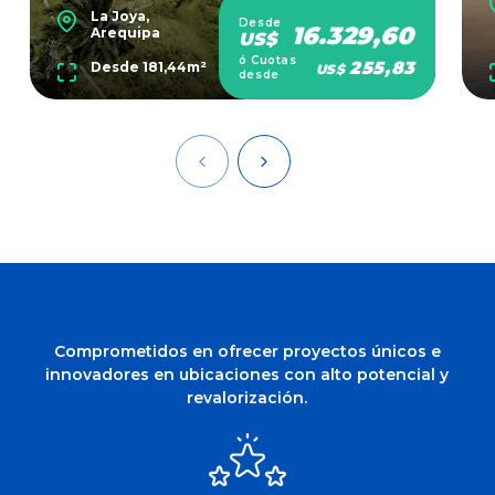
La Joya,
Desde
16.329,60
Arequipa
US$
ó Cuotas
255,83
Desde 181,44m²
US$
desde
Comprometidos en ofrecer proyectos únicos e
innovadores en ubicaciones con alto potencial y
revalorización.