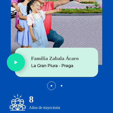
Familia Huayhua Quilla
Familia Zabala Ácaro
Puerto Escondido - Camaná
La Gran Piura - Praga
8
Años de trayectoria