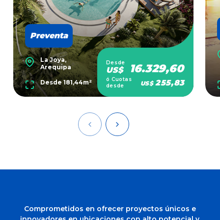
Preventa
La Joya,
Desde
16.329,60
Arequipa
US$
ó Cuotas
255,83
Desde 181,44m²
US$
desde
Comprometidos en ofrecer proyectos únicos e
innovadores en ubicaciones con alto potencial y