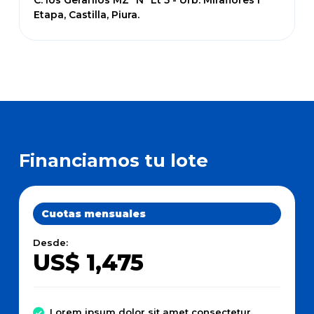
C. los Geranios MZ "N" Lt 5 - Urb. Miraflores I
Etapa, Castilla, Piura.
Financiamos tu lote
Cuotas mensuales
Desde:
US$ 1,475
Lorem ipsum dolor sit amet consectetur.