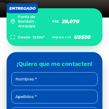
ENTREGADO
Punta de
29,070
Bombón ,
US$
Arequipa
US$30
Desde
120m²
Separa con
Nombres *
Apellidos *