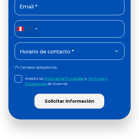
Email *
+51
(*) Campos obligatorios.
Acepto las
Políticas de Privacidad
y
Términos y
Condiciones
de Vivemás